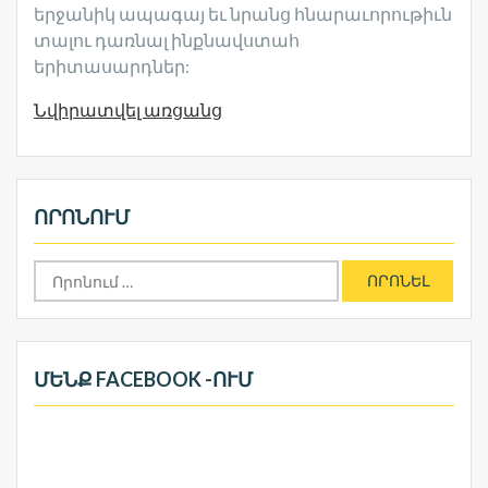
երջանիկ ապագայ եւ նրանց հնարաւորութիւն
տալու դառնալ ինքնավստահ
երիտասարդներ:
Նվիրատվել առցանց
ՈՐՈՆՈՒՄ
Որոնել՝
ՄԵՆՔ FACEBOOK -ՈՒՄ