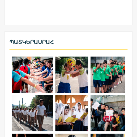
ՊԱՏԿԵՐԱՍՐԱՀ