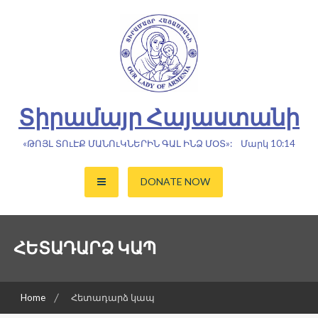
Skip
to
content
Տիրամայր Հայաստանի
«ԹՈՅԼ ՏՈւԷՔ ՄԱՆՈւԿՆԵՐԻՆ ԳԱԼ ԻՆՁ ՄՕՏ»: Մարկ 10:14
DONATE NOW
ՀԵՏԱԴԱՐՁ ԿԱՊ
Home
Հետադարձ կապ