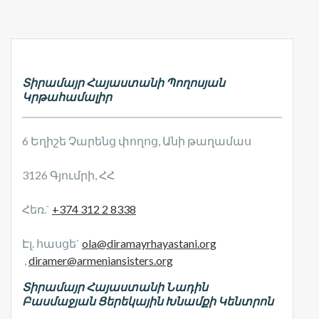
Տիրամայր Հայաստանի Պողոսյան
Կրթահամալիր
6 Եղիշե Չարենց փողոց, Անի թաղամաս
3126 Գյումրի, ՀՀ
Հեռ.`
+374 312 2 8338
Էլ. հասցե`
ola@diramayrhayastani.org
,
diramer@armeniansisters.org
Տիրամայր Հայաստանի Նադին
Բասմաջյան Ցերեկային Խնամքի Կենտրոն