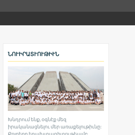
ՆՈՒԻՐԱՏՒՈՒԹԻՒՆ
Խնդրում ենք, օգնէք մեզ
իրականացնելու մեր առաքելութիւնը:
Քոյրերը երախտագիտութեամբ