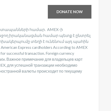
DONATE NOW
 քարտապանների համար. AMEX–ի
աջող իրականացման համար պետք է ընտրել
ոխակերպումը տեղի է ունենում այդ պահին
merican Express cardholders According to AMEX
or successful transaction. Foreign currency
ge rate. Важное примечание для владельцев карт
MEX, для успешной транзакции необходимо
иностранной валюты происходит по текущему