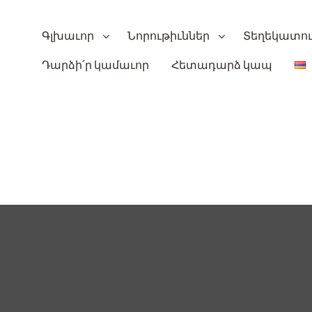
Գլխաւոր
Նորութիւններ
Տեղեկատո
Դարձի՛ր կամաւոր
Հետադարձ կապ