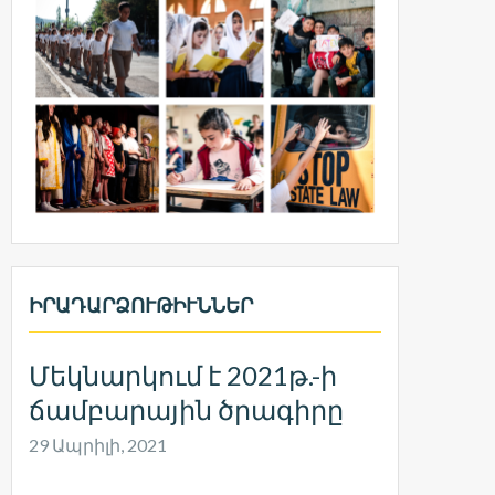
ԻՐԱԴԱՐՁՈՒԹԻՒՆՆԵՐ
Մեկնարկում է 2021թ.-ի
ճամբարային ծրագիրը
29 Ապրիլի, 2021