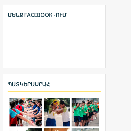
ՄԵՆՔ FACEBOOK -ՈՒՄ
ՊԱՏԿԵՐԱՍՐԱՀ