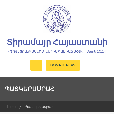
Skip
to
content
Տիրամայր Հայաստանի
«ԹՈՅԼ ՏՈւԷՔ ՄԱՆՈւԿՆԵՐԻՆ ԳԱԼ ԻՆՁ ՄՕՏ»: Մարկ 10:14
DONATE NOW
ՊԱՏԿԵՐԱՍՐԱՀ
Home
Պատկերասրահ