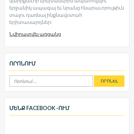
կարիքաւոր երեխաներին ապահովելու
երջանիկ ապագայ եւ նրանց հնարաւորութիւն
տալու դառնալ ինքնավստահ
երիտասարդներ:
Նվիրատվել առցանց
ՈՐՈՆՈՒՄ
Որոնել՝
ՄԵՆՔ FACEBOOK -ՈՒՄ