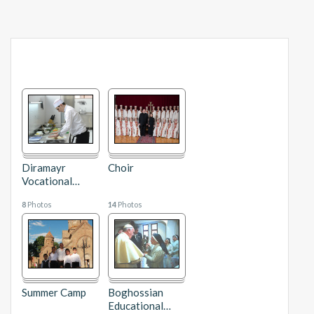
Diramayr
Choir
Vocational
…
8
Photos
14
Photos
Summer Camp
Boghossian
Educational
…