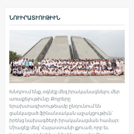
ՆՈՒԻՐԱՏՒՈՒԹԻՒՆ
Խնդրում ենք, օգնէք մեզ իրականացնելու մեր
առաքելութիւնը: Քոյրերը
երախտագիտութեամբ ընդունում են
ցանկացած ֆինանսական աջակցութիւն՝
իրենց նախագծերի իրականացման համար:
Միացէք մեզ՝ Հայաստանի լքուած, որբ եւ