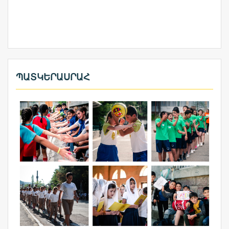
ՊԱՏԿԵՐԱՍՐԱՀ