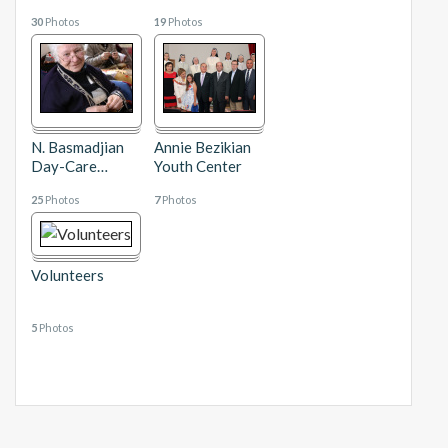
30
Photos
19
Photos
N. Basmadjian
Annie Bezikian
Day-Care
…
Youth Center
25
Photos
7
Photos
Volunteers
5
Photos