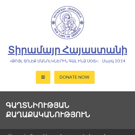
Skip
to
content
Տիրամայր Հայաստանի
«ԹՈՅԼ ՏՈւԷՔ ՄԱՆՈւԿՆԵՐԻՆ ԳԱԼ ԻՆՁ ՄՕՏ»: Մարկ 10:14
DONATE NOW
ԳԱՂՏՆԻՈՒԹՅԱՆ
ՔԱՂԱՔԱԿԱՆՈՒԹՅՈՒՆ