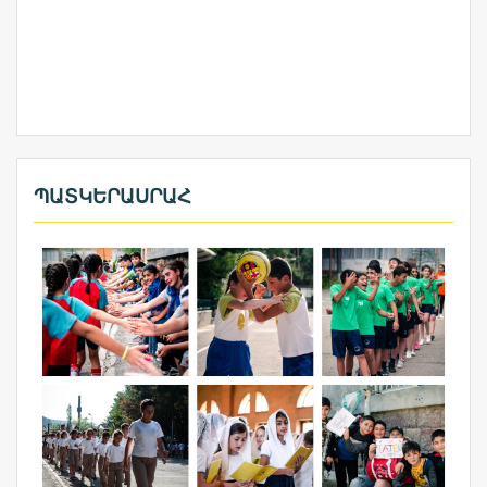
ՊԱՏԿԵՐԱՍՐԱՀ