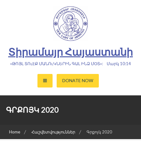
Skip
to
content
Տիրամայր Հայաստանի
«ԹՈՅԼ ՏՈւԷՔ ՄԱՆՈւԿՆԵՐԻՆ ԳԱԼ ԻՆՁ ՄՕՏ»: Մարկ 10:14
DONATE NOW
ԳՐՔՈՅԿ 2020
Home
Հաշվետվություններ
Գրքոյկ 2020