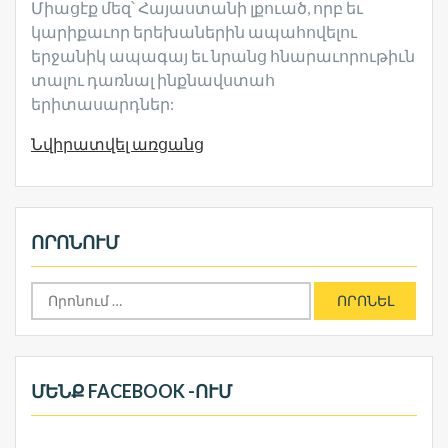
Միացէք մեզ՝ Հայաստանի լքուած, որբ եւ
կարիքաւոր երեխաներին ապահովելու
երջանիկ ապագայ եւ նրանց հնարաւորութիւն
տալու դառնալ ինքնավստահ
երիտասարդներ:
Նվիրատվել առցանց
ՈՐՈՆՈՒՄ
Որոնել՝
ՄԵՆՔ FACEBOOK -ՈՒՄ