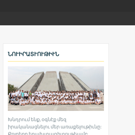
ՆՈՒԻՐԱՏՒՈՒԹԻՒՆ
Խնդրում ենք, օգնէք մեզ
իրականացնելու մեր առաքելութիւնը:
Քոյրերը երախտագիտութեամբ