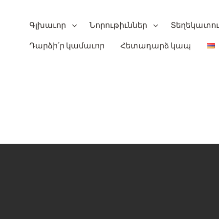
Գլխաւոր
Նորութիւններ
Տեղեկատո
Դարձի՛ր կամաւոր
Հետադարձ կապ