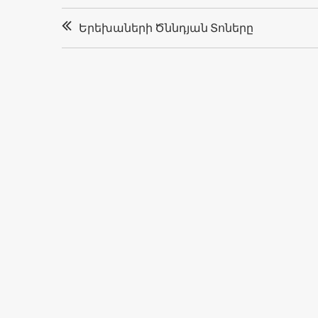
Գրառումների
Երեխաների Ծննդյան Տոները
նավարկումը