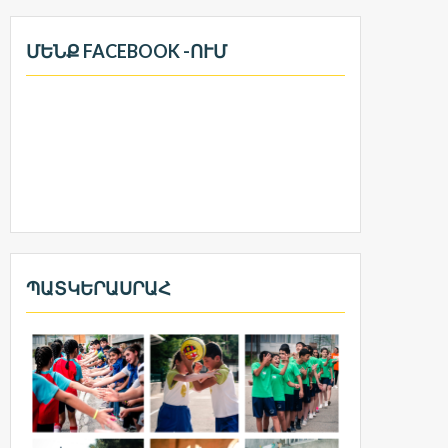
ՄԵՆՔ FACEBOOK -ՈՒՄ
ՊԱՏԿԵՐԱՍՐԱՀ