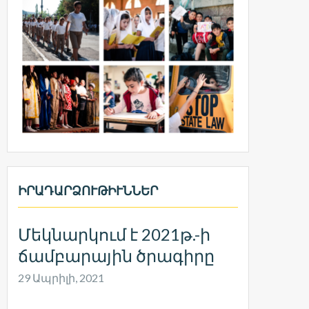
ԻՐԱԴԱՐՁՈՒԹԻՒՆՆԵՐ
Մեկնարկում է 2021թ.-ի
ճամբարային ծրագիրը
29 Ապրիլի, 2021