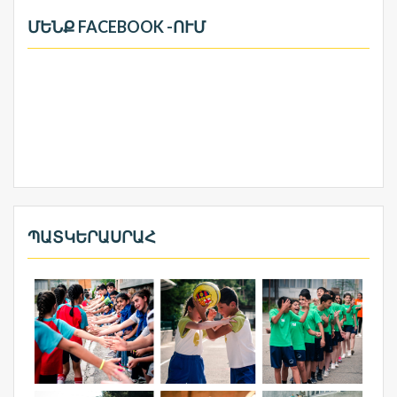
ՄԵՆՔ FACEBOOK -ՈՒՄ
ՊԱՏԿԵՐԱՍՐԱՀ