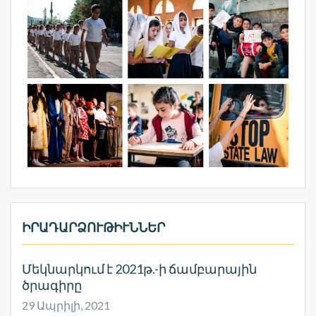
ԻՐԱԴԱՐՁՈՒԹԻՒՆՆԵՐ
Մեկնարկում է 2021թ.-ի ճամբարային
ծրագիրը
29 Ապրիլի, 2021