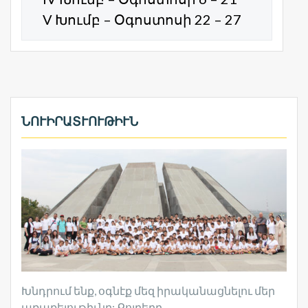
V Խումբ – Օգոստոսի 22 – 27
ՆՈՒԻՐԱՏՒՈՒԹԻՒՆ
Խնդրում ենք, օգնէք մեզ իրականացնելու մեր
առաքելութիւնը: Քոյրերը