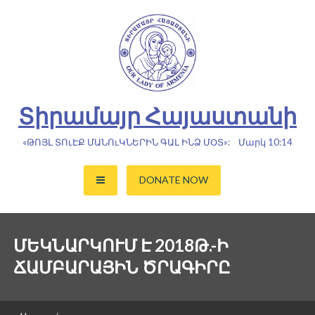
Skip
to
content
Տիրամայր Հայաստանի
«ԹՈՅԼ ՏՈւԷՔ ՄԱՆՈւԿՆԵՐԻՆ ԳԱԼ ԻՆՁ ՄՕՏ»: Մարկ 10:14
DONATE NOW
ՄԵԿՆԱՐԿՈՒՄ Է 2018Թ.-Ի
ՃԱՄԲԱՐԱՅԻՆ ԾՐԱԳԻՐԸ