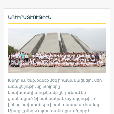
ՆՈՒԻՐԱՏՒՈՒԹԻՒՆ
Խնդրում ենք, օգնէք մեզ իրականացնելու մեր
առաքելութիւնը: Քոյրերը
երախտագիտութեամբ ընդունում են
ցանկացած ֆինանսական աջակցութիւն՝
իրենց նախագծերի իրականացման համար:
Միացէք մեզ՝ Հայաստանի լքուած, որբ եւ