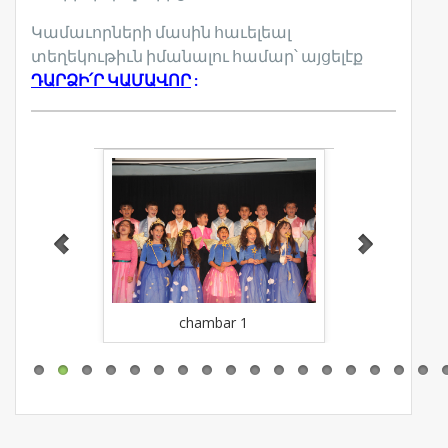
Կամաւորների մասին հաւելեալ
տեղեկութիւն իմանալու համար՝ այցելէք
ԴԱՐՁԻ՛Ր ԿԱՄԱՎՈՐ
:
Free Version
WordPress Car
r
chambar 1
cha