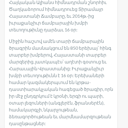
Հայկական Ալիանս հիմնադրման շնորհիւ
Ծաղկաձորում հիմնադրուեց Տիրամայր
Հայաստանի Ճամբարը, եւ 2014թ.-ից
իւրաքանչիւր ճամբարային խմբի
տեւողութիւնը դարձաւ 16 օր:
Միջին հաշւով ամէն տարի ճամբարային
ծրագրին մասնակցում են 850 երեխայ՝ հինգ
տարբեր խմբերով, Հայաստանի տարբեր
մարզերից, յատկապէս՝ աղէտի գօտուց եւ
Հարաւային Վրաստանից: Իւրաքանչիւր
խմբի տեւողութիւնն է 16 օր: Երեխաների
համար կազմակերպւում են կրթա-
դաստիարակչական հագեցած ծրագիր, որն
իր մէջ ընդգրկում է կրօնի, երգի ու պարի,
օտար լեզուների (անգլերէն, ֆրանսերէն),
համակարգչի, նկարչութեան,
ձեռագործութեան եւ մարմնամարզութեան
դասընթացներ: