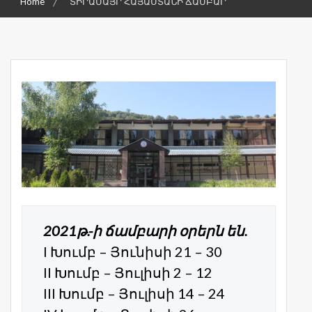
Home
ՏԻՐԱՄԱՅՐ ՀԱՅԱՍՏԱՆԻ ՃԱՄԲԱՐ
2021թ.-ի ճամբարի օրերն են.
I Խումբ – Յունիսի 21 – 30
II Խումբ – Յուլիսի 2 – 12
III Խումբ – Յուլիսի 14 – 24