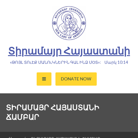
Skip
to
content
Տիրամայր Հայաստանի
«ԹՈՅԼ ՏՈւԷՔ ՄԱՆՈւԿՆԵՐԻՆ ԳԱԼ ԻՆՁ ՄՕՏ»: Մարկ 10:14
DONATE NOW
ՏԻՐԱՄԱՅՐ ՀԱՅԱՍՏԱՆԻ
ՃԱՄԲԱՐ