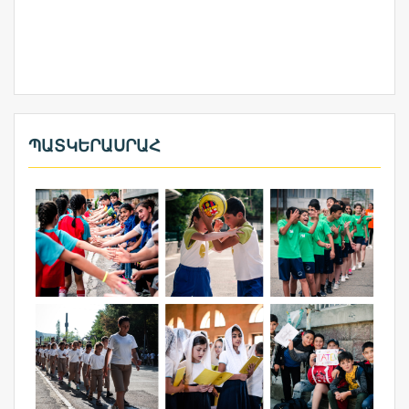
ՊԱՏԿԵՐԱՍՐԱՀ