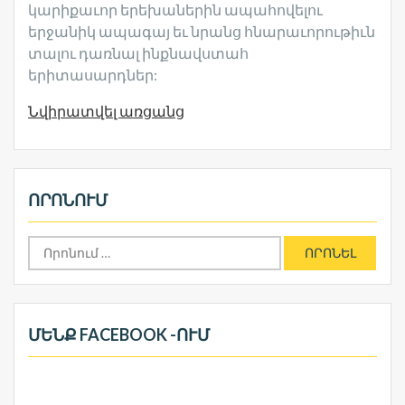
կարիքաւոր երեխաներին ապահովելու
երջանիկ ապագայ եւ նրանց հնարաւորութիւն
տալու դառնալ ինքնավստահ
երիտասարդներ:
Նվիրատվել առցանց
ՈՐՈՆՈՒՄ
Որոնել՝
ՄԵՆՔ FACEBOOK -ՈՒՄ