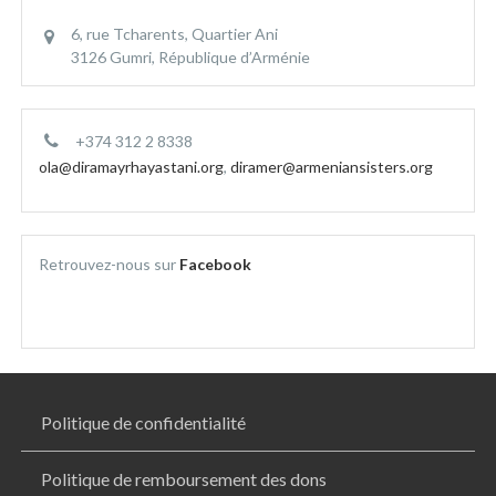
6, rue Tcharents, Quartier Ani
3126 Gumri, République d’Arménie
+374 312 2 8338
ola@diramayrhayastani.org
,
diramer@armeniansisters.org
Retrouvez-nous sur
Facebook
Politique de confidentialité
Politique de remboursement des dons